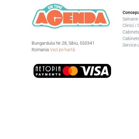
Concepu
Saloane
Clinici 
Cabinete
Cabinete
Bungardului Nr 28, Sibiu, 550341
Service-
Romania
Vezi pe hartă