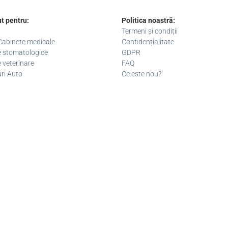
t pentru:
Politica noastră:
Termeni și condiții
/ Cabinete medicale
Confidențialitate
 stomatologice
GDPR
 veterinare
FAQ
uri Auto
Ce este nou?