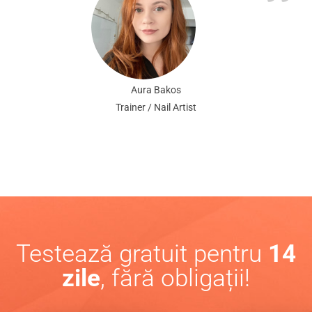
Aura Bakos
Trainer / Nail Artist
Testează gratuit pentru
14
zile
, fără obligații!