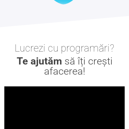
Lucrezi cu programări?
Te ajutăm
să îți crești
afacerea!