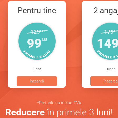
Pentru tine
2 angaj
lunar
lunar
Încearcă
Încearcă
*Prețurile nu includ TVA
Reducere
în primele 3 luni!