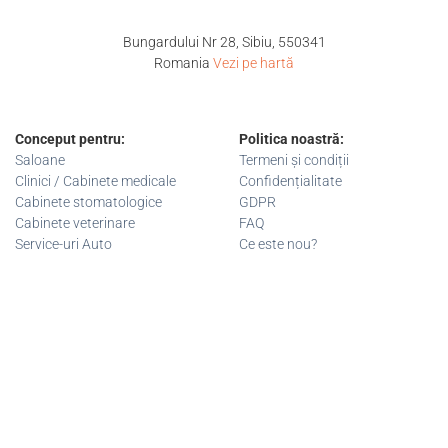
Bungardului Nr 28, Sibiu, 550341
Romania
Vezi pe hartă
Conceput pentru:
Politica noastră:
Saloane
Termeni și condiții
Clinici / Cabinete medicale
Confidențialitate
Cabinete stomatologice
GDPR
Cabinete veterinare
FAQ
Service-uri Auto
Ce este nou?
+40 743 033 722
contact@ontimeagenda.com