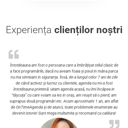
Experiența
clienților noștri
Întotdeauna am fost o persoana care a îmbrățișat stilul clasic de
a face programările, dacă nu aveam foaia și pixul in mâna parca
nu ma simteam in siguranța. Însă, de-a lungul celor 7 ani de zile
de când activez și lucrez cu clientele, agenda nu mi-a fost
întotdeauna prietenă: uitam agenda acasă, nu îmi încăpea in
“tășcuța” cu care voiam sa ies in oraș, am reușit să o pierd, am
suprapus două programări etc. Acum aproximativ 1 an, am aflat
de OnTimeAgenda și de atunci, toate problemele enumerate au
devenit istorie! Sunt mega multumita și recomand cu caldura!