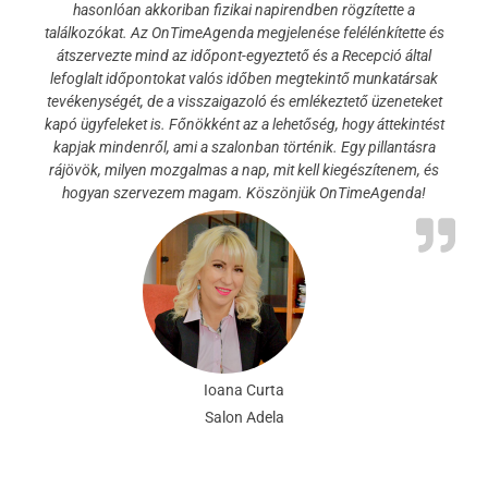
hasonlóan akkoriban fizikai napirendben rögzítette a
találkozókat. Az OnTimeAgenda megjelenése felélénkítette és
átszervezte mind az időpont-egyeztető és a Recepció által
lefoglalt időpontokat valós időben megtekintő munkatársak
tevékenységét, de a visszaigazoló és emlékeztető üzeneteket
kapó ügyfeleket is. Főnökként az a lehetőség, hogy áttekintést
kapjak mindenről, ami a szalonban történik. Egy pillantásra
rájövök, milyen mozgalmas a nap, mit kell kiegészítenem, és
hogyan szervezem magam. Köszönjük OnTimeAgenda!
Ioana Curta
Salon Adela