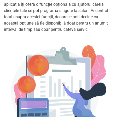
aplicația îți oferă o funcție opțională cu ajutorul căreia
clientele tale se pot programa singure la salon. Ai control
total asupra acestei funcții, deoarece poți decide ca
această opțiune să fie disponibilă doar pentru un anumit
interval de timp sau doar pentru câteva servicii.