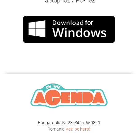
laptophoz / PC-hez
Bungardului Nr 28, Sibiu, 550341
Romania
Vezi pe hartă