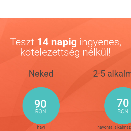
Teszt
14 napig
ingyenes,
kötelezettség nélkül!
Neked
2-5 alkal
havi
havonta, alkalmaz