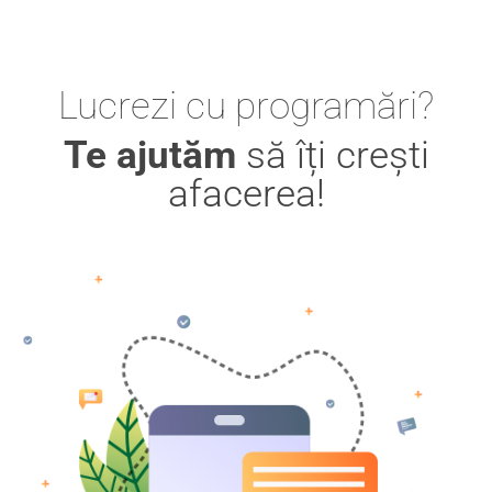
Lucrezi cu programări?
Te ajutăm
să îți crești
afacerea!