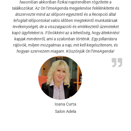
hasonlóan akkoriban fizikai napirendben rögzítette a
találkozókat. Az OnTimeAgenda megjelenése felélénkítette és
átszervezte mind az időpont-egyeztető és a Recepció által
lefoglalt időpontokat valós időben megtekintő munkatársak
tevékenységét, de a visszaigazoló és emlékeztető üzeneteket
kapó ügyfeleket is. Főnökként az a lehetőség, hogy áttekintést
kapjak mindenről, ami a szalonban történik. Egy pillantásra
rájövök, milyen mozgalmas a nap, mit kell kiegészítenem, és
hogyan szervezem magam. Köszönjük OnTimeAgenda!
Ioana Curta
Salon Adela