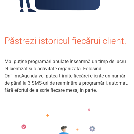
Păstrezi istoricul fiecărui client.
Mai puține programări anulate înseamnă un timp de lucru
eficientizat și o activitate organizată. Folosind
OnTimeAgenda vei putea trimite fiecărei cliente un număr
de până la 3 SMS-uri de reamintire a programării, automat,
fără efortul de a scrie fiecare mesaj în parte.