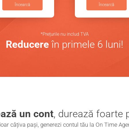
Încearcă
Încearcă
*Prețurile nu includ TVA
Reducere
în primele 6 luni!
ază un cont
, durează foarte p
doar câțiva pași, generezi contul tău la On Time Ag