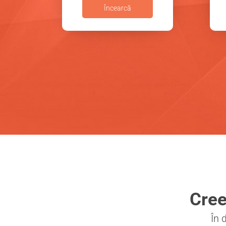
Încearcă
Cree
În 