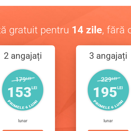
ă gratuit pentru
14 zile
, fără 
2 angajați
3 angajați
lunar
lunar