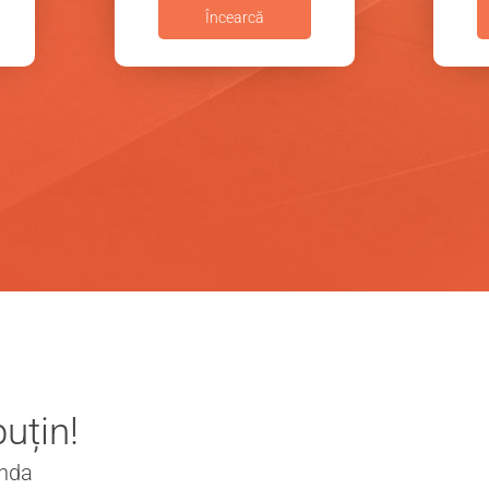
Încearcă
uțin!
enda