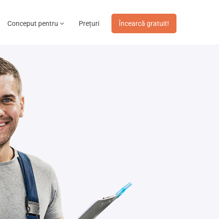
Conceput pentru
Prețuri
Încearcă gratuit!