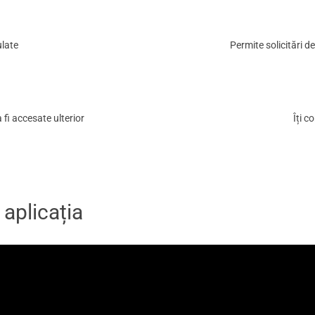
late
Permite solicitări d
a fi accesate ulterior
Îți c
aplicația