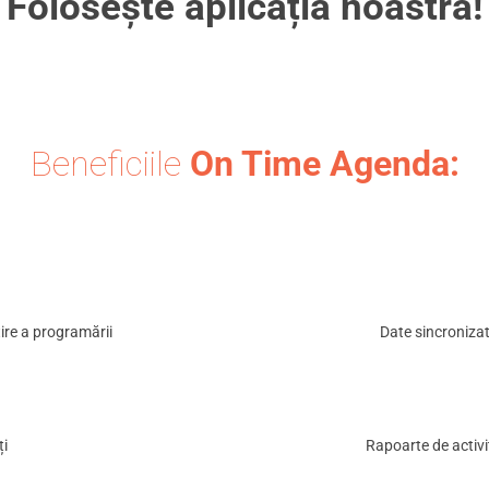
Folosește aplicația noastră!
Beneficiile
On Time Agenda:
ire a programării
Date sincronizat
ți
Rapoarte de activi