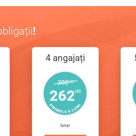
obligații
!
4 angajați
lunar