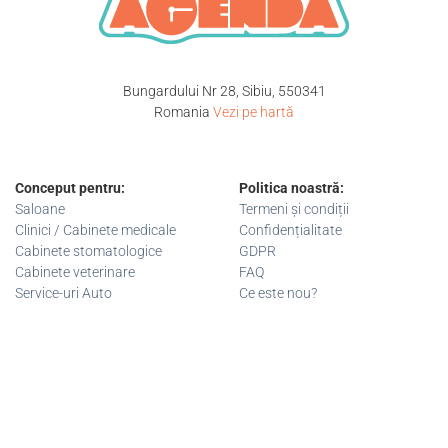
Bungardului Nr 28, Sibiu, 550341
Romania
Vezi pe hartă
Conceput pentru:
Politica noastră:
Saloane
Termeni și condiții
Clinici / Cabinete medicale
Confidențialitate
Cabinete stomatologice
GDPR
Cabinete veterinare
FAQ
Service-uri Auto
Ce este nou?
+40 743 033 722
contact@ontimeagenda.com