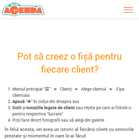
Pot să creez o fișă pentru
fiecare client?
Meniul principal “
☰
”
➣
Clienți
➣
Alege clientul
➣
Fișa
clientului
Apasă
“✚” în colțul din dreapta sus
Scrii
și
notațiile
legate
de
client
sau rețeta pe care ai folosit-o
pentru respectiva “lucrare”
Poți face direct fotografii sau să alegi din galerie
În felul acesta, vei avea un istoric al fiecărui client cu serviciile
prestate și momentul în care le-ai făcut.