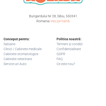
Bungardului Nr 28, Sibiu, 550341
Romania
Vezi pe hartă
Conceput pentru:
Politica noastră:
Saloane
Termeni și condiții
Clinici / Cabinete medicale
Confidențialitate
Cabinete stomatologice
GDPR
Cabinete veterinare
FAQ
Service-uri Auto
Ce este nou?
+40 743 033 722
contact@ontimeagenda.com