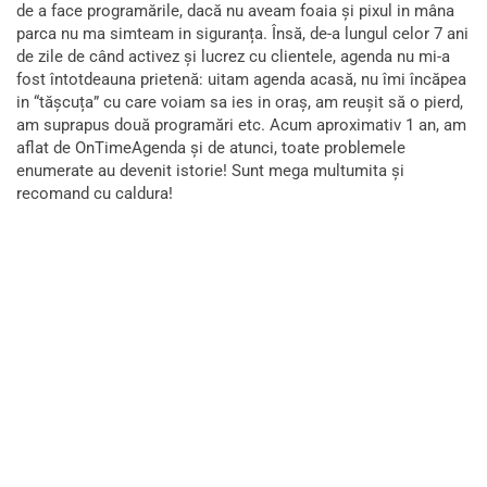
de a face programările, dacă nu aveam foaia și pixul in mâna
parca nu ma simteam in siguranța. Însă, de-a lungul celor 7 ani
de zile de când activez și lucrez cu clientele, agenda nu mi-a
fost întotdeauna prietenă: uitam agenda acasă, nu îmi încăpea
in “tășcuța” cu care voiam sa ies in oraș, am reușit să o pierd,
am suprapus două programări etc. Acum aproximativ 1 an, am
aflat de OnTimeAgenda și de atunci, toate problemele
enumerate au devenit istorie! Sunt mega multumita și
recomand cu caldura!